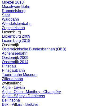
Moezel 2018
Moselwein-Bahn
Rammelsberg
Saar
Waldbahn
Wendelsteinbahn
Zugspitzbahn
Luxemburg
Luxemburg 2009
Luxemburg 2018
Oostenrijk
Österreichische Bundesbahnen (ÖBB)
Achenseebahn
Oostenrijk 2009
Oostenrijk 2014
Pinzgau
PinzgauBahn
Tauernbahn Museum
Zillertalbahn
Zwitserland
Aigle - Leysin
Aigle - Ollon - Monthey - Champéry
Aigle - Sépey - Diablerets
Bellinzona
Bex - Villars - Bretaye