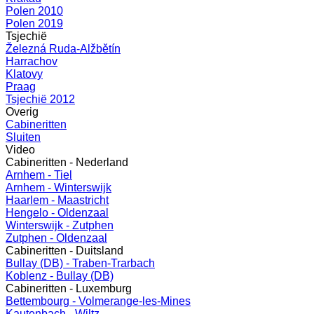
Polen 2010
Polen 2019
Tsjechië
Železná Ruda-Alžbětín
Harrachov
Klatovy
Praag
Tsjechië 2012
Overig
Cabineritten
Sluiten
Video
Cabineritten - Nederland
Arnhem - Tiel
Arnhem - Winterswijk
Haarlem - Maastricht
Hengelo - Oldenzaal
Winterswijk - Zutphen
Zutphen - Oldenzaal
Cabineritten - Duitsland
Bullay (DB) - Traben-Trarbach
Koblenz - Bullay (DB)
Cabineritten - Luxemburg
Bettembourg - Volmerange-les-Mines
Kautenbach - Wiltz