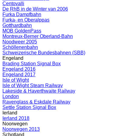
Centovalli
De RhB in de Winter van 2006
Furka Dampfbahn
Furka- en Oberalppas
Gotthardbahn
MOB GoldenPass
Montreux-Berner Oberland-Bahn
Noodweer 2005
Schöllenenbahn
Schweizerische Bundesbahnen (SBB)
Engeland
Brading Station Signal Box
Engeland 2016
Engeland 2017
Isle of Wight
Isle of Wight Steam Railway
Lakeside & Haverthwaite Railway
London
Ravenglass & Eskdale Railway
Settle Station Signal Box
Ierland
Ierland 2018
Noorwegen
Noorwegen 2013
Schotland