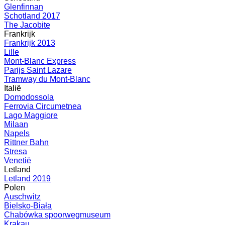
Glenfinnan
Schotland 2017
The Jacobite
Frankrijk
Frankrijk 2013
Lille
Mont-Blanc Express
Parijs Saint Lazare
Tramway du Mont-Blanc
Italië
Domodossola
Ferrovia Circumetnea
Lago Maggiore
Milaan
Napels
Rittner Bahn
Stresa
Venetië
Letland
Letland 2019
Polen
Auschwitz
Bielsko-Biała
Chabówka spoorwegmuseum
Krakau