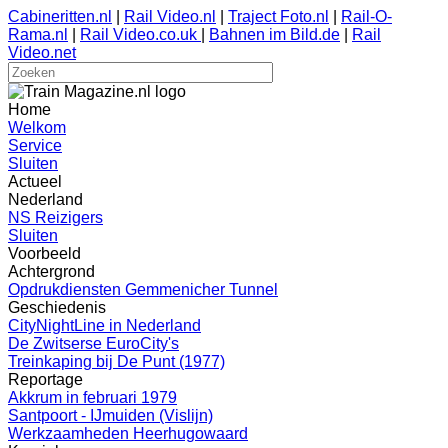
Cabineritten.nl
|
Rail Video.nl
|
Traject Foto.nl
|
Rail-O-
Rama.nl
|
Rail Video.co.uk
|
Bahnen im Bild.de
|
Rail
Video.net
Home
Welkom
Service
Sluiten
Actueel
Nederland
NS Reizigers
Sluiten
Voorbeeld
Achtergrond
Opdrukdiensten Gemmenicher Tunnel
Geschiedenis
CityNightLine in Nederland
De Zwitserse EuroCity's
Treinkaping bij De Punt (1977)
Reportage
Akkrum in februari 1979
Santpoort - IJmuiden (Vislijn)
Werkzaamheden Heerhugowaard