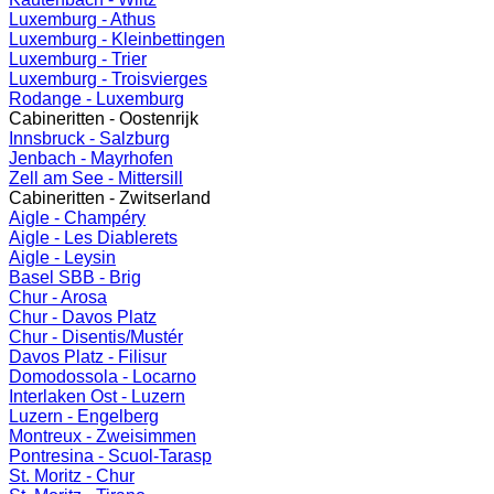
Luxemburg - Athus
Luxemburg - Kleinbettingen
Luxemburg - Trier
Luxemburg - Troisvierges
Rodange - Luxemburg
Cabineritten - Oostenrijk
Innsbruck - Salzburg
Jenbach - Mayrhofen
Zell am See - Mittersill
Cabineritten - Zwitserland
Aigle - Champéry
Aigle - Les Diablerets
Aigle - Leysin
Basel SBB - Brig
Chur - Arosa
Chur - Davos Platz
Chur - Disentis/Mustér
Davos Platz - Filisur
Domodossola - Locarno
Interlaken Ost - Luzern
Luzern - Engelberg
Montreux - Zweisimmen
Pontresina - Scuol-Tarasp
St. Moritz - Chur