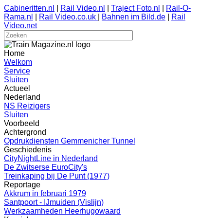
Cabineritten.nl
|
Rail Video.nl
|
Traject Foto.nl
|
Rail-O-
Rama.nl
|
Rail Video.co.uk
|
Bahnen im Bild.de
|
Rail
Video.net
Home
Welkom
Service
Sluiten
Actueel
Nederland
NS Reizigers
Sluiten
Voorbeeld
Achtergrond
Opdrukdiensten Gemmenicher Tunnel
Geschiedenis
CityNightLine in Nederland
De Zwitserse EuroCity's
Treinkaping bij De Punt (1977)
Reportage
Akkrum in februari 1979
Santpoort - IJmuiden (Vislijn)
Werkzaamheden Heerhugowaard