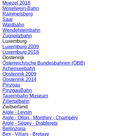
Moezel 2018
Moselwein-Bahn
Rammelsberg
Saar
Waldbahn
Wendelsteinbahn
Zugspitzbahn
Luxemburg
Luxemburg 2009
Luxemburg 2018
Oostenrijk
Österreichische Bundesbahnen (ÖBB)
Achenseebahn
Oostenrijk 2009
Oostenrijk 2014
Pinzgau
PinzgauBahn
Tauernbahn Museum
Zillertalbahn
Zwitserland
Aigle - Leysin
Aigle - Ollon - Monthey - Champéry
Aigle - Sépey - Diablerets
Bellinzona
Bex - Villars - Bretaye