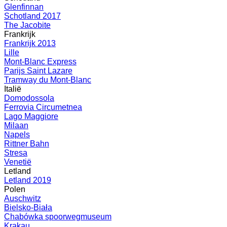
Glenfinnan
Schotland 2017
The Jacobite
Frankrijk
Frankrijk 2013
Lille
Mont-Blanc Express
Parijs Saint Lazare
Tramway du Mont-Blanc
Italië
Domodossola
Ferrovia Circumetnea
Lago Maggiore
Milaan
Napels
Rittner Bahn
Stresa
Venetië
Letland
Letland 2019
Polen
Auschwitz
Bielsko-Biała
Chabówka spoorwegmuseum
Krakau