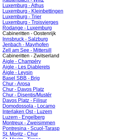
Luxemburg - Athus
Luxemburg - Kleinbettingen
Luxemburg - Trier
Luxemburg - Troisvierges
Rodange - Luxemburg
Cabineritten - Oostenrijk
Innsbruck - Salzburg
Jenbach - Mayrhofen
Zell am See - Mittersill
Cabineritten - Zwitserland
Aigle - Champéry
Aigle - Les Diablerets
Aigle - Leysin
Basel SBB - Brig
Chur - Arosa
Chur - Davos Platz
Chur - Disentis/Mustér
Davos Platz - Filisur
Domodossola - Locarno
Interlaken Ost - Luzern
Luzern - Engelberg
Montreux - Zweisimmen
Pontresina - Scuol-Tarasp
St. Moritz - Chur