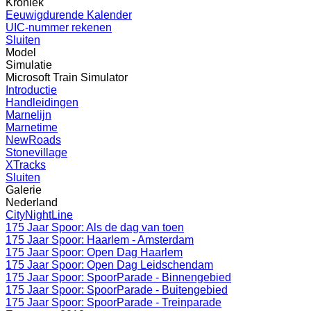
Kroniek
Eeuwigdurende Kalender
UIC-nummer rekenen
Sluiten
Model
Simulatie
Microsoft Train Simulator
Introductie
Handleidingen
Marnelijn
Marnetime
NewRoads
Stonevillage
XTracks
Sluiten
Galerie
Nederland
CityNightLine
175 Jaar Spoor: Als de dag van toen
175 Jaar Spoor: Haarlem - Amsterdam
175 Jaar Spoor: Open Dag Haarlem
175 Jaar Spoor: Open Dag Leidschendam
175 Jaar Spoor: SpoorParade - Binnengebied
175 Jaar Spoor: SpoorParade - Buitengebied
175 Jaar Spoor: SpoorParade - Treinparade