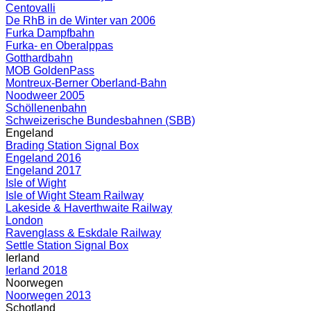
Centovalli
De RhB in de Winter van 2006
Furka Dampfbahn
Furka- en Oberalppas
Gotthardbahn
MOB GoldenPass
Montreux-Berner Oberland-Bahn
Noodweer 2005
Schöllenenbahn
Schweizerische Bundesbahnen (SBB)
Engeland
Brading Station Signal Box
Engeland 2016
Engeland 2017
Isle of Wight
Isle of Wight Steam Railway
Lakeside & Haverthwaite Railway
London
Ravenglass & Eskdale Railway
Settle Station Signal Box
Ierland
Ierland 2018
Noorwegen
Noorwegen 2013
Schotland