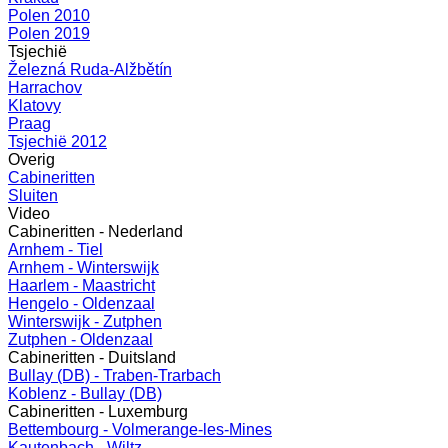
Polen 2010
Polen 2019
Tsjechië
Železná Ruda-Alžbětín
Harrachov
Klatovy
Praag
Tsjechië 2012
Overig
Cabineritten
Sluiten
Video
Cabineritten - Nederland
Arnhem - Tiel
Arnhem - Winterswijk
Haarlem - Maastricht
Hengelo - Oldenzaal
Winterswijk - Zutphen
Zutphen - Oldenzaal
Cabineritten - Duitsland
Bullay (DB) - Traben-Trarbach
Koblenz - Bullay (DB)
Cabineritten - Luxemburg
Bettembourg - Volmerange-les-Mines
Kautenbach - Wiltz