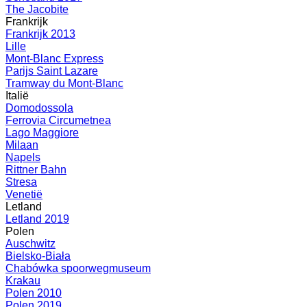
The Jacobite
Frankrijk
Frankrijk 2013
Lille
Mont-Blanc Express
Parijs Saint Lazare
Tramway du Mont-Blanc
Italië
Domodossola
Ferrovia Circumetnea
Lago Maggiore
Milaan
Napels
Rittner Bahn
Stresa
Venetië
Letland
Letland 2019
Polen
Auschwitz
Bielsko-Biała
Chabówka spoorwegmuseum
Krakau
Polen 2010
Polen 2019