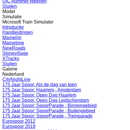
UIC-nummer rekenen
Sluiten
Model
Simulatie
Microsoft Train Simulator
Introductie
Handleidingen
Marnelijn
Marnetime
NewRoads
Stonevillage
XTracks
Sluiten
Galerie
Nederland
CityNightLine
175 Jaar Spoor: Als de dag van toen
175 Jaar Spoor: Haarlem - Amsterdam
175 Jaar Spoor: Open Dag Haarlem
175 Jaar Spoor: Open Dag Leidschendam
175 Jaar Spoor: SpoorParade - Binnengebied
175 Jaar Spoor: SpoorParade - Buitengebied
175 Jaar Spoor: SpoorParade - Treinparade
Eurospoor 2012
Eurospoor 2018