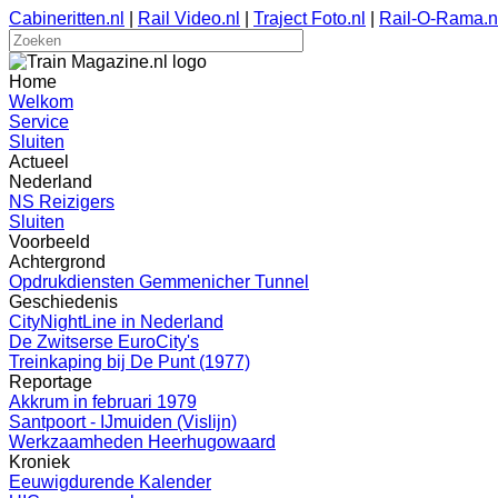
Cabineritten.nl
|
Rail Video.nl
|
Traject Foto.nl
|
Rail-O-Rama.n
Home
Welkom
Service
Sluiten
Actueel
Nederland
NS Reizigers
Sluiten
Voorbeeld
Achtergrond
Opdrukdiensten Gemmenicher Tunnel
Geschiedenis
CityNightLine in Nederland
De Zwitserse EuroCity's
Treinkaping bij De Punt (1977)
Reportage
Akkrum in februari 1979
Santpoort - IJmuiden (Vislijn)
Werkzaamheden Heerhugowaard
Kroniek
Eeuwigdurende Kalender