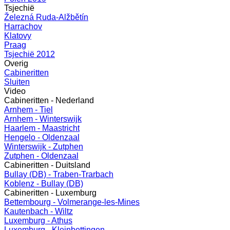
Tsjechië
Železná Ruda-Alžbětín
Harrachov
Klatovy
Praag
Tsjechië 2012
Overig
Cabineritten
Sluiten
Video
Cabineritten - Nederland
Arnhem - Tiel
Arnhem - Winterswijk
Haarlem - Maastricht
Hengelo - Oldenzaal
Winterswijk - Zutphen
Zutphen - Oldenzaal
Cabineritten - Duitsland
Bullay (DB) - Traben-Trarbach
Koblenz - Bullay (DB)
Cabineritten - Luxemburg
Bettembourg - Volmerange-les-Mines
Kautenbach - Wiltz
Luxemburg - Athus
Luxemburg - Kleinbettingen