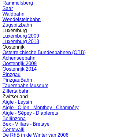
Rammelsberg
Saar
Waldbahn
Wendelsteinbahn
Zugspitzbahn
Luxemburg
Luxemburg 2009
Luxemburg 2018
Oostenrijk
Österreichische Bundesbahnen (ÖBB)
Achenseebahn
Oostenrijk 2009
Oostenrijk 2014
Pinzgau
PinzgauBahn
Tauernbahn Museum
Zillertalbahn
Zwitserland
Aigle - Leysin
Aigle - Ollon - Monthey - Champéry
Aigle - Sépey - Diablerets
Bellinzona
Bex - Villars - Bretaye
Centovalli
De RhB in de Winter van 2006