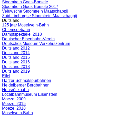
Stoomtrein Goes-Borsele
Stoomtrein Goes-Borsele 2017
Veluwsche Stoomtrein Maatschappij
Zuid-Limburgse Stoomtrein Maatschappij
Duitsland
125 jaar Moselwein-Bahn
Chiemseebahn
Dampfspektakel 2018
Deutscher Eisenbahn-Verein
Deutsches Museum Verkehrszentrum
Duitsland 2012
Duitsland 2014
Duitsland 2015
Duitsland 2016
Duitsland 2018
Duitsland 2019
Eifel
Harzer Schmalspurbahnen
Heidelberger Bergbahnen
Hunsrückbahn
Localbahnmuseum Eisenstein
Moezel 2009
Moezel 2015
Moezel 2018
Moselwein-Bahn