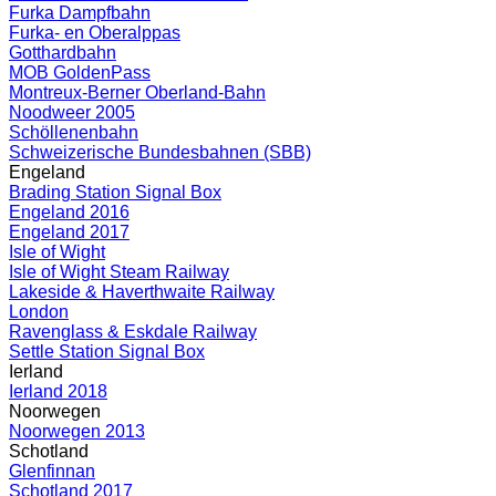
Furka Dampfbahn
Furka- en Oberalppas
Gotthardbahn
MOB GoldenPass
Montreux-Berner Oberland-Bahn
Noodweer 2005
Schöllenenbahn
Schweizerische Bundesbahnen (SBB)
Engeland
Brading Station Signal Box
Engeland 2016
Engeland 2017
Isle of Wight
Isle of Wight Steam Railway
Lakeside & Haverthwaite Railway
London
Ravenglass & Eskdale Railway
Settle Station Signal Box
Ierland
Ierland 2018
Noorwegen
Noorwegen 2013
Schotland
Glenfinnan
Schotland 2017