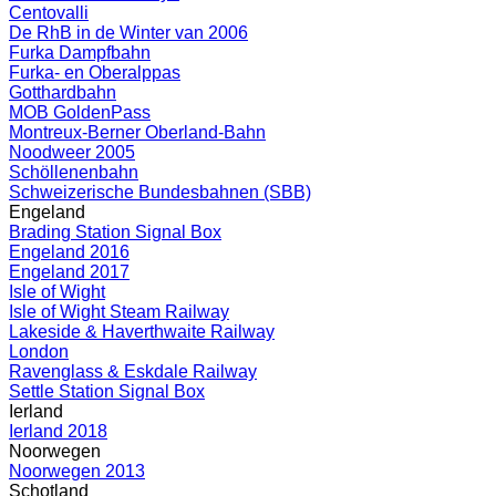
Centovalli
De RhB in de Winter van 2006
Furka Dampfbahn
Furka- en Oberalppas
Gotthardbahn
MOB GoldenPass
Montreux-Berner Oberland-Bahn
Noodweer 2005
Schöllenenbahn
Schweizerische Bundesbahnen (SBB)
Engeland
Brading Station Signal Box
Engeland 2016
Engeland 2017
Isle of Wight
Isle of Wight Steam Railway
Lakeside & Haverthwaite Railway
London
Ravenglass & Eskdale Railway
Settle Station Signal Box
Ierland
Ierland 2018
Noorwegen
Noorwegen 2013
Schotland