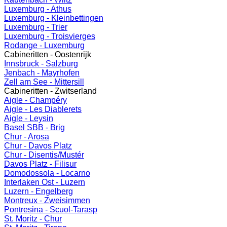
Luxemburg - Athus
Luxemburg - Kleinbettingen
Luxemburg - Trier
Luxemburg - Troisvierges
Rodange - Luxemburg
Cabineritten - Oostenrijk
Innsbruck - Salzburg
Jenbach - Mayrhofen
Zell am See - Mittersill
Cabineritten - Zwitserland
Aigle - Champéry
Aigle - Les Diablerets
Aigle - Leysin
Basel SBB - Brig
Chur - Arosa
Chur - Davos Platz
Chur - Disentis/Mustér
Davos Platz - Filisur
Domodossola - Locarno
Interlaken Ost - Luzern
Luzern - Engelberg
Montreux - Zweisimmen
Pontresina - Scuol-Tarasp
St. Moritz - Chur