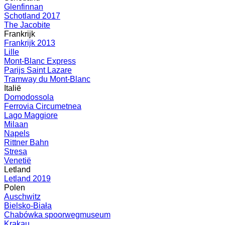
Glenfinnan
Schotland 2017
The Jacobite
Frankrijk
Frankrijk 2013
Lille
Mont-Blanc Express
Parijs Saint Lazare
Tramway du Mont-Blanc
Italië
Domodossola
Ferrovia Circumetnea
Lago Maggiore
Milaan
Napels
Rittner Bahn
Stresa
Venetië
Letland
Letland 2019
Polen
Auschwitz
Bielsko-Biała
Chabówka spoorwegmuseum
Krakau