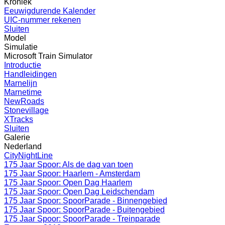
Kroniek
Eeuwigdurende Kalender
UIC-nummer rekenen
Sluiten
Model
Simulatie
Microsoft Train Simulator
Introductie
Handleidingen
Marnelijn
Marnetime
NewRoads
Stonevillage
XTracks
Sluiten
Galerie
Nederland
CityNightLine
175 Jaar Spoor: Als de dag van toen
175 Jaar Spoor: Haarlem - Amsterdam
175 Jaar Spoor: Open Dag Haarlem
175 Jaar Spoor: Open Dag Leidschendam
175 Jaar Spoor: SpoorParade - Binnengebied
175 Jaar Spoor: SpoorParade - Buitengebied
175 Jaar Spoor: SpoorParade - Treinparade