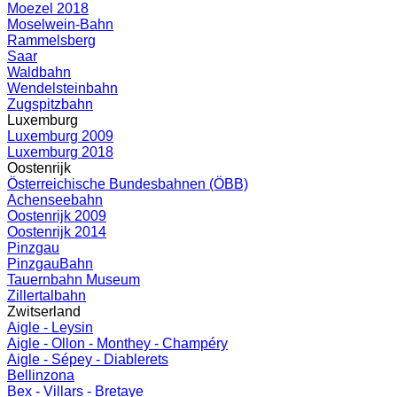
Moezel 2018
Moselwein-Bahn
Rammelsberg
Saar
Waldbahn
Wendelsteinbahn
Zugspitzbahn
Luxemburg
Luxemburg 2009
Luxemburg 2018
Oostenrijk
Österreichische Bundesbahnen (ÖBB)
Achenseebahn
Oostenrijk 2009
Oostenrijk 2014
Pinzgau
PinzgauBahn
Tauernbahn Museum
Zillertalbahn
Zwitserland
Aigle - Leysin
Aigle - Ollon - Monthey - Champéry
Aigle - Sépey - Diablerets
Bellinzona
Bex - Villars - Bretaye