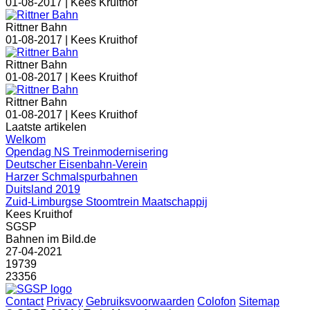
01-08-2017 |
Kees Kruithof
Rittner Bahn
01-08-2017 |
Kees Kruithof
Rittner Bahn
01-08-2017 |
Kees Kruithof
Rittner Bahn
01-08-2017 |
Kees Kruithof
Laatste artikelen
Welkom
Opendag NS Treinmodernisering
Deutscher Eisenbahn-Verein
Harzer Schmalspurbahnen
Duitsland 2019
Zuid-Limburgse Stoomtrein Maatschappij
Kees Kruithof
SGSP
Bahnen im Bild.de
27-04-2021
19739
23356
Contact
Privacy
Gebruiksvoorwaarden
Colofon
Sitemap