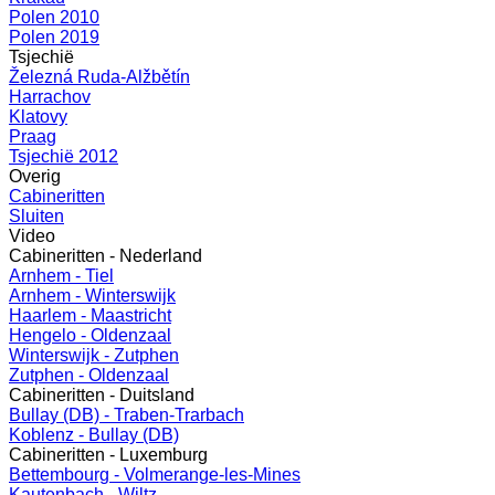
Polen 2010
Polen 2019
Tsjechië
Železná Ruda-Alžbětín
Harrachov
Klatovy
Praag
Tsjechië 2012
Overig
Cabineritten
Sluiten
Video
Cabineritten - Nederland
Arnhem - Tiel
Arnhem - Winterswijk
Haarlem - Maastricht
Hengelo - Oldenzaal
Winterswijk - Zutphen
Zutphen - Oldenzaal
Cabineritten - Duitsland
Bullay (DB) - Traben-Trarbach
Koblenz - Bullay (DB)
Cabineritten - Luxemburg
Bettembourg - Volmerange-les-Mines
Kautenbach - Wiltz