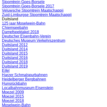
Stoomtrein Goes-Borsele
Stoomtrein Goes-Borsele 2017
Veluwsche Stoomtrein Maatschappij
Zuid-Limburgse Stoomtrein Maatschappij
Duitsland
125 jaar Moselwein-Bahn
Chiemseebahn
Dampfspektakel 2018
Deutscher Eisenbahn-Verein
Deutsches Museum Verkehrszentrum
Duitsland 2012
Duitsland 2014
Duitsland 2015
Duitsland 2016
Duitsland 2018
Duitsland 2019
Eifel
Harzer Schmalspurbahnen
Heidelberger Bergbahnen
Hunsrückbahn
Localbahnmuseum Eisenstein
Moezel 2009
Moezel 2015
Moezel 2018
Moselwein-Bahn