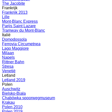
The Jacobite
Frankrijk
Frankrijk 2013
Lille
Mont-Blanc Express
Parijs Saint Lazare
Tramway du Mont-Blanc
Italië
Domodossola
Ferrovia Circumetnea
Lago Maggiore
Milaan
Napels
Rittner Bahn
Stresa
Venetië
Letland
Letland 2019
Polen
Auschwitz
Bielsko-Biała
Chabówka spoorwegmuseum
Krakau
Polen 2010
Polen 2019