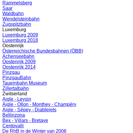
Rammelsberg
Saar
Waldbahn
Wendelsteinbahn
Zugspitzbahn
Luxemburg
Luxemburg 2009
Luxemburg 2018
Oostenrijk
Österreichische Bundesbahnen (ÖBB)
Achenseebahn
Oostenrijk 2009
Oostenrijk 2014
Pinzgau
PinzgauBahn
Tauernbahn Museum
Zillertalbahn
Zwitserland
Aigle - Leysin
Aigle - Ollon - Monthey - Champéry
Aigle - Sépey - Diablerets
Bellinzona
Bex - Villars - Bretaye
Centovalli
De RhB in de Winter van 2006