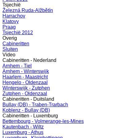
Tsjechië
Železná Ruda-Alžbětín
Harrachov
Klatovy
Praag
Tsjechië 2012
Overig
Cabineritten
Sluiten
Video
Cabineritten - Nederland
Arnhem - Tiel
Arnhem - Winterswijk
Haarlem - Maastricht
Hengelo - Oldenzaal
Winterswijk - Zutphen
Zutphen - Oldenzaal
Cabineritten - Duitsland
Bullay (DB) - Traben-Trarbach
Koblenz - Bullay (DB)
Cabineritten - Luxemburg
Bettembourg - Volmerange-les-Mines
Kautenbach - Wiltz
Luxemburg - Athus
Luxemburg - Kleinbettingen