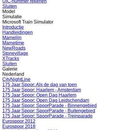
UIC-nummer rekenen
Sluiten
Model
Simulatie
Microsoft Train Simulator
Introductie
Handleidingen
Marnelijn
Marnetime
NewRoads
Stonevillage
XTracks
Sluiten
Galerie
Nederland
CityNightLine
175 Jaar Spoor: Als de dag van toen
175 Jaar Spoor: Haarlem - Amsterdam
175 Jaar Spoor: Open Dag Haarlem
175 Jaar Spoor: Open Dag Leidschendam
175 Jaar Spoor: SpoorParade - Binnengebied
175 Jaar Spoor: SpoorParade - Buitengebied
175 Jaar Spoor: SpoorParade - Treinparade
Eurospoor 2012
Eurospoor 2018