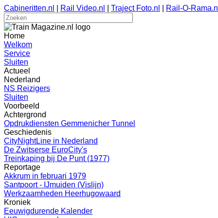
Cabineritten.nl
|
Rail Video.nl
|
Traject Foto.nl
|
Rail-O-Rama.n
Home
Welkom
Service
Sluiten
Actueel
Nederland
NS Reizigers
Sluiten
Voorbeeld
Achtergrond
Opdrukdiensten Gemmenicher Tunnel
Geschiedenis
CityNightLine in Nederland
De Zwitserse EuroCity's
Treinkaping bij De Punt (1977)
Reportage
Akkrum in februari 1979
Santpoort - IJmuiden (Vislijn)
Werkzaamheden Heerhugowaard
Kroniek
Eeuwigdurende Kalender