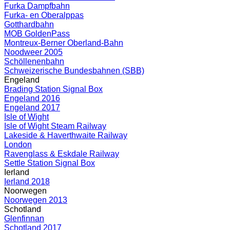
Furka Dampfbahn
Furka- en Oberalppas
Gotthardbahn
MOB GoldenPass
Montreux-Berner Oberland-Bahn
Noodweer 2005
Schöllenenbahn
Schweizerische Bundesbahnen (SBB)
Engeland
Brading Station Signal Box
Engeland 2016
Engeland 2017
Isle of Wight
Isle of Wight Steam Railway
Lakeside & Haverthwaite Railway
London
Ravenglass & Eskdale Railway
Settle Station Signal Box
Ierland
Ierland 2018
Noorwegen
Noorwegen 2013
Schotland
Glenfinnan
Schotland 2017