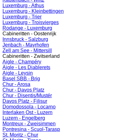
Luxemburg - Athus
Luxemburg - Kleinbettingen
Luxemburg - Trier
Luxemburg - Troisvierges
Rodange - Luxemburg
Cabineritten - Oostenrijk
Innsbruck - Salzburg
Jenbach - Mayrhofen
Zell am See - Mittersill
Cabineritten - Zwitserland
Aigle - Champéry
Aigle - Les Diablerets
Aigle - Leysin
Basel SBB - Brig
Chur - Arosa
Chur - Davos Platz
Chur - Disentis/Mustér
Davos Platz - Filisur
Domodossola - Locarno
Interlaken Ost - Luzern
Luzern - Engelberg
Montreux - Zweisimmen
Pontresina - Scuol-Tarasp
St. Moritz - Chur