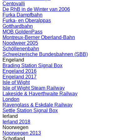
Centovalli
De RhB in de Winter van 2006
Furka Dampfbahn
Furka- en Oberalppas
Gotthardbahn
MOB GoldenPass
Montreux-Berner Oberland-Bahn
Noodweer 2005
Schöllenenbahn
Schweizerische Bundesbahnen (SBB)
Engeland
Brading Station Signal Box
Engeland 2016
Engeland 2017
Isle of Wight
Isle of Wight Steam Railway
Lakeside & Haverthwaite Railway
London
Ravenglass & Eskdale Railway
Settle Station Signal Box
Ierland
Ierland 2018
Noorwegen
Noorwegen 2013
Schotland