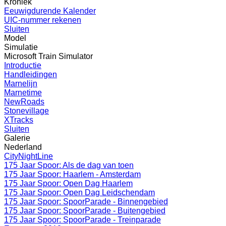
Kroniek
Eeuwigdurende Kalender
UIC-nummer rekenen
Sluiten
Model
Simulatie
Microsoft Train Simulator
Introductie
Handleidingen
Marnelijn
Marnetime
NewRoads
Stonevillage
XTracks
Sluiten
Galerie
Nederland
CityNightLine
175 Jaar Spoor: Als de dag van toen
175 Jaar Spoor: Haarlem - Amsterdam
175 Jaar Spoor: Open Dag Haarlem
175 Jaar Spoor: Open Dag Leidschendam
175 Jaar Spoor: SpoorParade - Binnengebied
175 Jaar Spoor: SpoorParade - Buitengebied
175 Jaar Spoor: SpoorParade - Treinparade