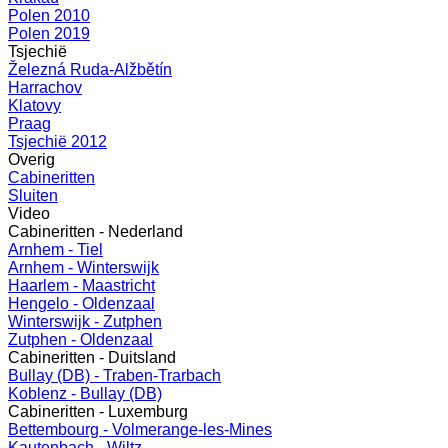
Polen 2010
Polen 2019
Tsjechië
Železná Ruda-Alžbětín
Harrachov
Klatovy
Praag
Tsjechië 2012
Overig
Cabineritten
Sluiten
Video
Cabineritten - Nederland
Arnhem - Tiel
Arnhem - Winterswijk
Haarlem - Maastricht
Hengelo - Oldenzaal
Winterswijk - Zutphen
Zutphen - Oldenzaal
Cabineritten - Duitsland
Bullay (DB) - Traben-Trarbach
Koblenz - Bullay (DB)
Cabineritten - Luxemburg
Bettembourg - Volmerange-les-Mines
Kautenbach - Wiltz