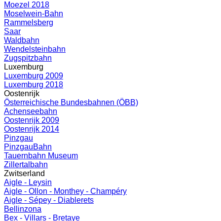
Moezel 2018
Moselwein-Bahn
Rammelsberg
Saar
Waldbahn
Wendelsteinbahn
Zugspitzbahn
Luxemburg
Luxemburg 2009
Luxemburg 2018
Oostenrijk
Österreichische Bundesbahnen (ÖBB)
Achenseebahn
Oostenrijk 2009
Oostenrijk 2014
Pinzgau
PinzgauBahn
Tauernbahn Museum
Zillertalbahn
Zwitserland
Aigle - Leysin
Aigle - Ollon - Monthey - Champéry
Aigle - Sépey - Diablerets
Bellinzona
Bex - Villars - Bretaye