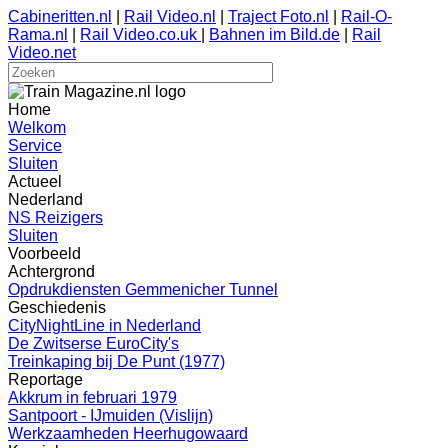
Cabineritten.nl
|
Rail Video.nl
|
Traject Foto.nl
|
Rail-O-
Rama.nl
|
Rail Video.co.uk
|
Bahnen im Bild.de
|
Rail
Video.net
Home
Welkom
Service
Sluiten
Actueel
Nederland
NS Reizigers
Sluiten
Voorbeeld
Achtergrond
Opdrukdiensten Gemmenicher Tunnel
Geschiedenis
CityNightLine in Nederland
De Zwitserse EuroCity's
Treinkaping bij De Punt (1977)
Reportage
Akkrum in februari 1979
Santpoort - IJmuiden (Vislijn)
Werkzaamheden Heerhugowaard