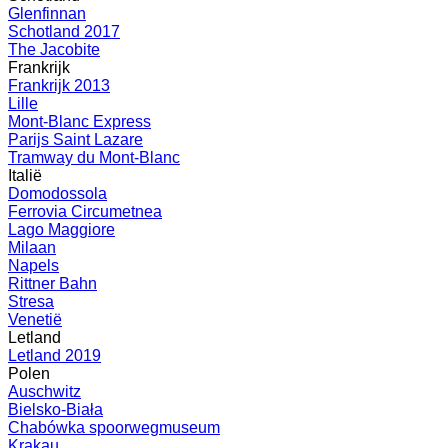
Glenfinnan
Schotland 2017
The Jacobite
Frankrijk
Frankrijk 2013
Lille
Mont-Blanc Express
Parijs Saint Lazare
Tramway du Mont-Blanc
Italië
Domodossola
Ferrovia Circumetnea
Lago Maggiore
Milaan
Napels
Rittner Bahn
Stresa
Venetië
Letland
Letland 2019
Polen
Auschwitz
Bielsko-Biała
Chabówka spoorwegmuseum
Krakau