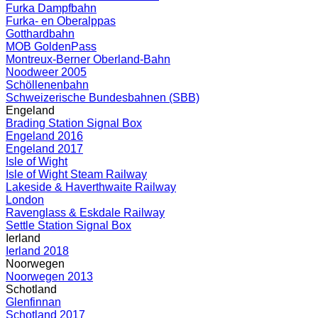
Furka Dampfbahn
Furka- en Oberalppas
Gotthardbahn
MOB GoldenPass
Montreux-Berner Oberland-Bahn
Noodweer 2005
Schöllenenbahn
Schweizerische Bundesbahnen (SBB)
Engeland
Brading Station Signal Box
Engeland 2016
Engeland 2017
Isle of Wight
Isle of Wight Steam Railway
Lakeside & Haverthwaite Railway
London
Ravenglass & Eskdale Railway
Settle Station Signal Box
Ierland
Ierland 2018
Noorwegen
Noorwegen 2013
Schotland
Glenfinnan
Schotland 2017