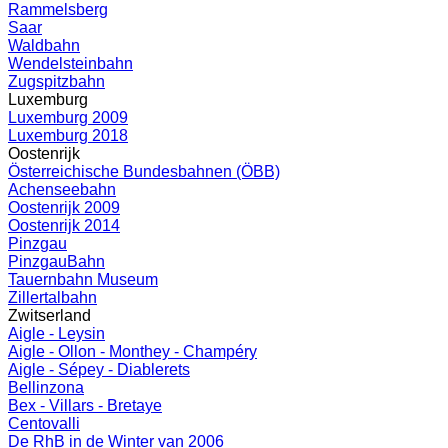
Rammelsberg
Saar
Waldbahn
Wendelsteinbahn
Zugspitzbahn
Luxemburg
Luxemburg 2009
Luxemburg 2018
Oostenrijk
Österreichische Bundesbahnen (ÖBB)
Achenseebahn
Oostenrijk 2009
Oostenrijk 2014
Pinzgau
PinzgauBahn
Tauernbahn Museum
Zillertalbahn
Zwitserland
Aigle - Leysin
Aigle - Ollon - Monthey - Champéry
Aigle - Sépey - Diablerets
Bellinzona
Bex - Villars - Bretaye
Centovalli
De RhB in de Winter van 2006