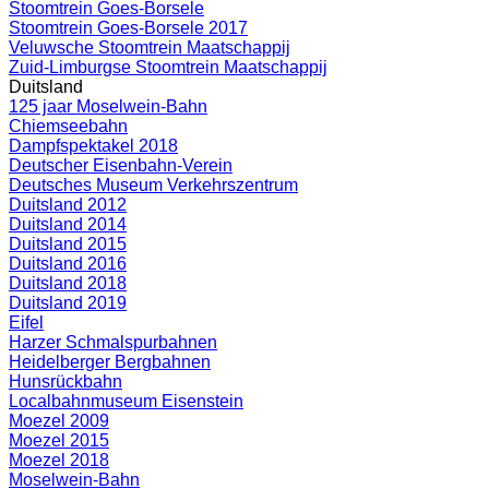
Stoomtrein Goes-Borsele
Stoomtrein Goes-Borsele 2017
Veluwsche Stoomtrein Maatschappij
Zuid-Limburgse Stoomtrein Maatschappij
Duitsland
125 jaar Moselwein-Bahn
Chiemseebahn
Dampfspektakel 2018
Deutscher Eisenbahn-Verein
Deutsches Museum Verkehrszentrum
Duitsland 2012
Duitsland 2014
Duitsland 2015
Duitsland 2016
Duitsland 2018
Duitsland 2019
Eifel
Harzer Schmalspurbahnen
Heidelberger Bergbahnen
Hunsrückbahn
Localbahnmuseum Eisenstein
Moezel 2009
Moezel 2015
Moezel 2018
Moselwein-Bahn