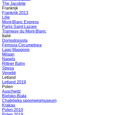
The Jacobite
Frankrijk
Frankrijk 2013
Lille
Mont-Blanc Express
Parijs Saint Lazare
Tramway du Mont-Blanc
Italië
Domodossola
Ferrovia Circumetnea
Lago Maggiore
Milaan
Napels
Rittner Bahn
Stresa
Venetië
Letland
Letland 2019
Polen
Auschwitz
Bielsko-Biała
Chabówka spoorwegmuseum
Krakau
Polen 2010
Polen 2019