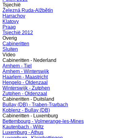
Tsjechië
Železná Ruda-Alžbětín
Harrachov
Klatovy
Praag
Tsjechië 2012
Overig
Cabineritten
Sluiten
Video
Cabineritten - Nederland
Arnhem - Tiel
Arnhem - Winterswijk
Haarlem - Maastricht
Hengelo - Oldenzaal
Winterswijk - Zutphen
Zutphen - Oldenzaal
Cabineritten - Duitsland
Bullay (DB) - Traben-Trarbach
Koblenz - Bullay (DB)
Cabineritten - Luxemburg
Bettembourg - Volmerange-les-Mines
Kautenbach - Wiltz
Luxemburg - Athus
Luxemburg - Kleinbettingen