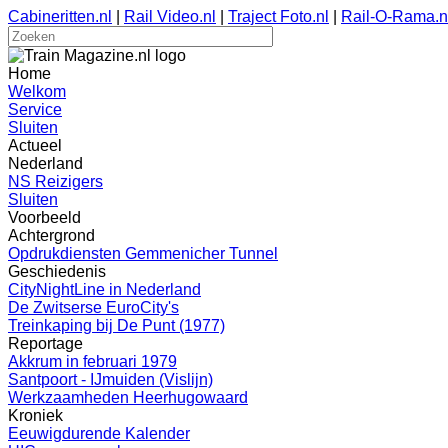
Cabineritten.nl
|
Rail Video.nl
|
Traject Foto.nl
|
Rail-O-Rama.n
Home
Welkom
Service
Sluiten
Actueel
Nederland
NS Reizigers
Sluiten
Voorbeeld
Achtergrond
Opdrukdiensten Gemmenicher Tunnel
Geschiedenis
CityNightLine in Nederland
De Zwitserse EuroCity's
Treinkaping bij De Punt (1977)
Reportage
Akkrum in februari 1979
Santpoort - IJmuiden (Vislijn)
Werkzaamheden Heerhugowaard
Kroniek
Eeuwigdurende Kalender