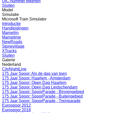
UIC-nummer rekenen
Sluiten
Model
Simulatie
Microsoft Train Simulator
Introductie
Handleidingen
Marnelijn
Marnetime
NewRoads
Stonevillage
XTracks
Sluiten
Galerie
Nederland
CityNightLine
175 Jaar Spoor: Als de dag van toen
175 Jaar Spoor: Haarlem - Amsterdam
175 Jaar Spoor: Open Dag Haarlem
175 Jaar Spoor: Open Dag Leidschendam
175 Jaar Spoor: SpoorParade - Binnengebied
175 Jaar Spoor: SpoorParade - Buitengebied
175 Jaar Spoor: SpoorParade - Treinparade
Eurospoor 2012
Eurospoor 2018