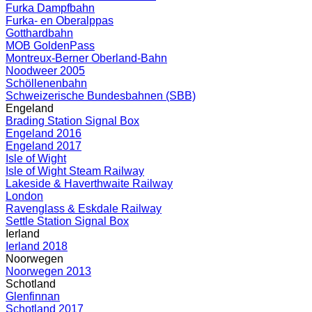
Furka Dampfbahn
Furka- en Oberalppas
Gotthardbahn
MOB GoldenPass
Montreux-Berner Oberland-Bahn
Noodweer 2005
Schöllenenbahn
Schweizerische Bundesbahnen (SBB)
Engeland
Brading Station Signal Box
Engeland 2016
Engeland 2017
Isle of Wight
Isle of Wight Steam Railway
Lakeside & Haverthwaite Railway
London
Ravenglass & Eskdale Railway
Settle Station Signal Box
Ierland
Ierland 2018
Noorwegen
Noorwegen 2013
Schotland
Glenfinnan
Schotland 2017