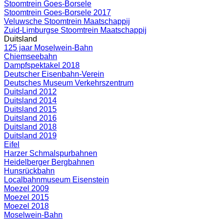
Stoomtrein Goes-Borsele
Stoomtrein Goes-Borsele 2017
Veluwsche Stoomtrein Maatschappij
Zuid-Limburgse Stoomtrein Maatschappij
Duitsland
125 jaar Moselwein-Bahn
Chiemseebahn
Dampfspektakel 2018
Deutscher Eisenbahn-Verein
Deutsches Museum Verkehrszentrum
Duitsland 2012
Duitsland 2014
Duitsland 2015
Duitsland 2016
Duitsland 2018
Duitsland 2019
Eifel
Harzer Schmalspurbahnen
Heidelberger Bergbahnen
Hunsrückbahn
Localbahnmuseum Eisenstein
Moezel 2009
Moezel 2015
Moezel 2018
Moselwein-Bahn