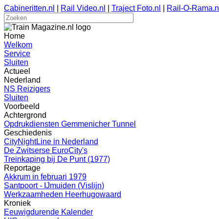
Cabineritten.nl
|
Rail Video.nl
|
Traject Foto.nl
|
Rail-O-Rama.n
Home
Welkom
Service
Sluiten
Actueel
Nederland
NS Reizigers
Sluiten
Voorbeeld
Achtergrond
Opdrukdiensten Gemmenicher Tunnel
Geschiedenis
CityNightLine in Nederland
De Zwitserse EuroCity's
Treinkaping bij De Punt (1977)
Reportage
Akkrum in februari 1979
Santpoort - IJmuiden (Vislijn)
Werkzaamheden Heerhugowaard
Kroniek
Eeuwigdurende Kalender