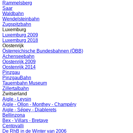
Rammelsberg
Saar
Waldbahn
Wendelsteinbahn
Zugspitzbahn
Luxemburg
Luxemburg 2009
Luxemburg 2018
Oostenrijk
Österreichische Bundesbahnen (ÖBB)
Achenseebahn
Oostenrijk 2009
Oostenrijk 2014
Pinzgau
PinzgauBahn
Tauernbahn Museum
Zillertalbahn
Zwitserland
Aigle - Leysin
Aigle - Ollon - Monthey - Champéry
Aigle - Sépey - Diablerets
Bellinzona
Bex - Villars - Bretaye
Centovalli
De RhB in de Winter van 2006