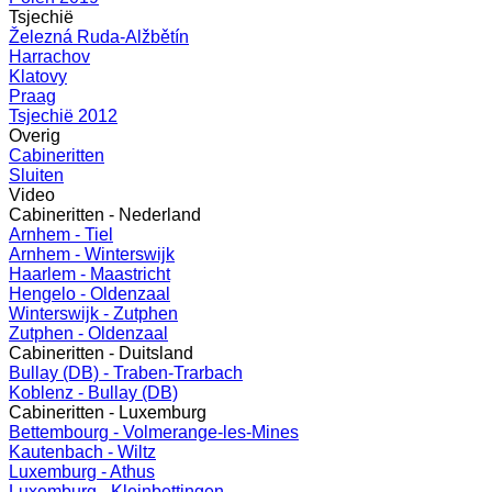
Tsjechië
Železná Ruda-Alžbětín
Harrachov
Klatovy
Praag
Tsjechië 2012
Overig
Cabineritten
Sluiten
Video
Cabineritten - Nederland
Arnhem - Tiel
Arnhem - Winterswijk
Haarlem - Maastricht
Hengelo - Oldenzaal
Winterswijk - Zutphen
Zutphen - Oldenzaal
Cabineritten - Duitsland
Bullay (DB) - Traben-Trarbach
Koblenz - Bullay (DB)
Cabineritten - Luxemburg
Bettembourg - Volmerange-les-Mines
Kautenbach - Wiltz
Luxemburg - Athus
Luxemburg - Kleinbettingen