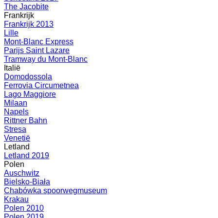
The Jacobite
Frankrijk
Frankrijk 2013
Lille
Mont-Blanc Express
Parijs Saint Lazare
Tramway du Mont-Blanc
Italië
Domodossola
Ferrovia Circumetnea
Lago Maggiore
Milaan
Napels
Rittner Bahn
Stresa
Venetië
Letland
Letland 2019
Polen
Auschwitz
Bielsko-Biała
Chabówka spoorwegmuseum
Krakau
Polen 2010
Polen 2019