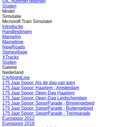
UIC-nummer rekenen
Sluiten
Model
Simulatie
Microsoft Train Simulator
Introductie
Handleidingen
Marnelijn
Marnetime
NewRoads
Stonevillage
XTracks
Sluiten
Galerie
Nederland
CityNightLine
175 Jaar Spoor: Als de dag van toen
175 Jaar Spoor: Haarlem - Amsterdam
175 Jaar Spoor: Open Dag Haarlem
175 Jaar Spoor: Open Dag Leidschendam
175 Jaar Spoor: SpoorParade - Binnengebied
175 Jaar Spoor: SpoorParade - Buitengebied
175 Jaar Spoor: SpoorParade - Treinparade
Eurospoor 2012
Eurospoor 2018