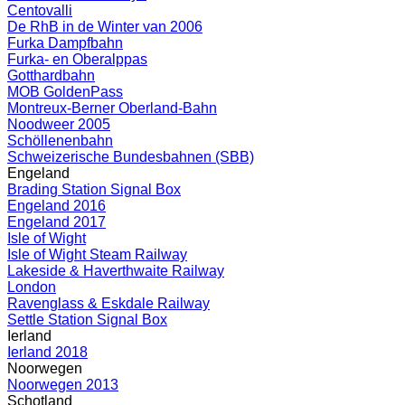
Centovalli
De RhB in de Winter van 2006
Furka Dampfbahn
Furka- en Oberalppas
Gotthardbahn
MOB GoldenPass
Montreux-Berner Oberland-Bahn
Noodweer 2005
Schöllenenbahn
Schweizerische Bundesbahnen (SBB)
Engeland
Brading Station Signal Box
Engeland 2016
Engeland 2017
Isle of Wight
Isle of Wight Steam Railway
Lakeside & Haverthwaite Railway
London
Ravenglass & Eskdale Railway
Settle Station Signal Box
Ierland
Ierland 2018
Noorwegen
Noorwegen 2013
Schotland