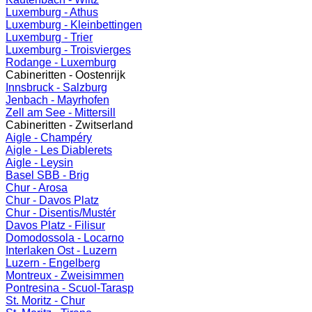
Luxemburg - Athus
Luxemburg - Kleinbettingen
Luxemburg - Trier
Luxemburg - Troisvierges
Rodange - Luxemburg
Cabineritten - Oostenrijk
Innsbruck - Salzburg
Jenbach - Mayrhofen
Zell am See - Mittersill
Cabineritten - Zwitserland
Aigle - Champéry
Aigle - Les Diablerets
Aigle - Leysin
Basel SBB - Brig
Chur - Arosa
Chur - Davos Platz
Chur - Disentis/Mustér
Davos Platz - Filisur
Domodossola - Locarno
Interlaken Ost - Luzern
Luzern - Engelberg
Montreux - Zweisimmen
Pontresina - Scuol-Tarasp
St. Moritz - Chur