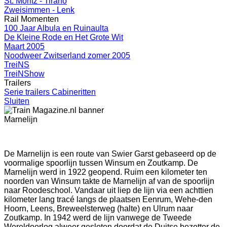
St. Moritz - Tirano
Zweisimmen - Lenk
Rail Momenten
100 Jaar Albula en Ruinaulta
De Kleine Rode en Het Grote Wit
Maart 2005
Noodweer Zwitserland zomer 2005
TreiNS
TreiNShow
Trailers
Serie trailers Cabineritten
Sluiten
Marnelijn
De Marnelijn is een route van Swier Garst gebaseerd op de
voormalige spoorlijn tussen Winsum en Zoutkamp. De
Marnelijn werd in 1922 geopend. Ruim een kilometer ten
noorden van Winsum takte de Marnelijn af van de spoorlijn
naar Roodeschool. Vandaar uit liep de lijn via een achttien
kilometer lang tracé langs de plaatsen Eenrum, Wehe-den
Hoorn, Leens, Breweelsterweg (halte) en Ulrum naar
Zoutkamp. In 1942 werd de lijn vanwege de Tweede
Wereldoorlog alweer gesloten doordat de Duitse bezetter de