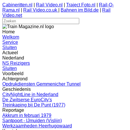
Cabineritten.nl
|
Rail Video.nl
|
Traject Foto.nl
|
Rail-O-
Rama.nl
|
Rail Video.co.uk
|
Bahnen im Bild.de
|
Rail
Video.net
Home
Welkom
Service
Sluiten
Actueel
Nederland
NS Reizigers
Sluiten
Voorbeeld
Achtergrond
Opdrukdiensten Gemmenicher Tunnel
Geschiedenis
CityNightLine in Nederland
De Zwitserse EuroCity's
Treinkaping bij De Punt (1977)
Reportage
Akkrum in februari 1979
Santpoort - IJmuiden (Vislijn)
Werkzaamheden Heerhugowaard