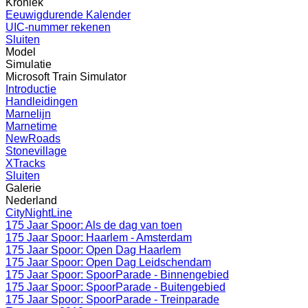
Kroniek
Eeuwigdurende Kalender
UIC-nummer rekenen
Sluiten
Model
Simulatie
Microsoft Train Simulator
Introductie
Handleidingen
Marnelijn
Marnetime
NewRoads
Stonevillage
XTracks
Sluiten
Galerie
Nederland
CityNightLine
175 Jaar Spoor: Als de dag van toen
175 Jaar Spoor: Haarlem - Amsterdam
175 Jaar Spoor: Open Dag Haarlem
175 Jaar Spoor: Open Dag Leidschendam
175 Jaar Spoor: SpoorParade - Binnengebied
175 Jaar Spoor: SpoorParade - Buitengebied
175 Jaar Spoor: SpoorParade - Treinparade