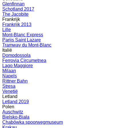
Glenfinnan
Schotland 2017
The Jacobite
Frankrijk
Frankrijk 2013
Lille
Mont-Blanc Express
Parijs Saint Lazare
Tramway du Mont-Blanc
Italië
Domodossola
Ferrovia Circumetnea
Lago Maggiore
Milaan
Napels
Rittner Bahn
Stresa
Venetië
Letland
Letland 2019
Polen
Auschwitz
Bielsko-Biała
Chabówka spoorwegmuseum
Krakau