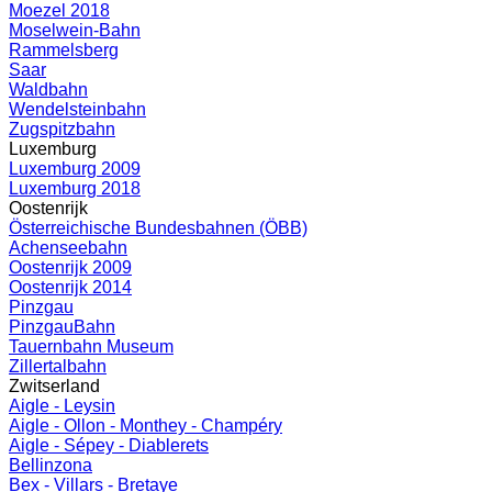
Moezel 2018
Moselwein-Bahn
Rammelsberg
Saar
Waldbahn
Wendelsteinbahn
Zugspitzbahn
Luxemburg
Luxemburg 2009
Luxemburg 2018
Oostenrijk
Österreichische Bundesbahnen (ÖBB)
Achenseebahn
Oostenrijk 2009
Oostenrijk 2014
Pinzgau
PinzgauBahn
Tauernbahn Museum
Zillertalbahn
Zwitserland
Aigle - Leysin
Aigle - Ollon - Monthey - Champéry
Aigle - Sépey - Diablerets
Bellinzona
Bex - Villars - Bretaye