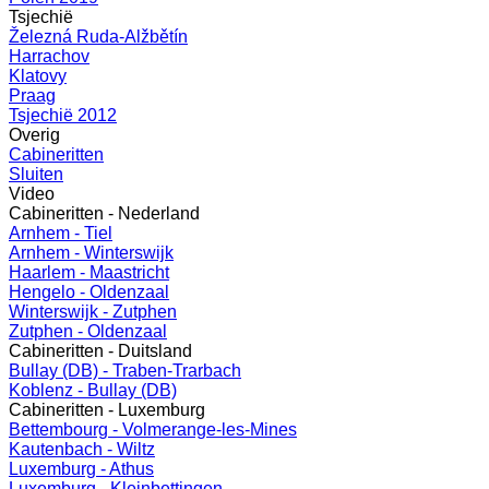
Tsjechië
Železná Ruda-Alžbětín
Harrachov
Klatovy
Praag
Tsjechië 2012
Overig
Cabineritten
Sluiten
Video
Cabineritten - Nederland
Arnhem - Tiel
Arnhem - Winterswijk
Haarlem - Maastricht
Hengelo - Oldenzaal
Winterswijk - Zutphen
Zutphen - Oldenzaal
Cabineritten - Duitsland
Bullay (DB) - Traben-Trarbach
Koblenz - Bullay (DB)
Cabineritten - Luxemburg
Bettembourg - Volmerange-les-Mines
Kautenbach - Wiltz
Luxemburg - Athus
Luxemburg - Kleinbettingen