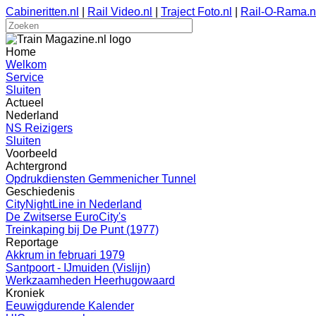
Cabineritten.nl
|
Rail Video.nl
|
Traject Foto.nl
|
Rail-O-Rama.n
Home
Welkom
Service
Sluiten
Actueel
Nederland
NS Reizigers
Sluiten
Voorbeeld
Achtergrond
Opdrukdiensten Gemmenicher Tunnel
Geschiedenis
CityNightLine in Nederland
De Zwitserse EuroCity's
Treinkaping bij De Punt (1977)
Reportage
Akkrum in februari 1979
Santpoort - IJmuiden (Vislijn)
Werkzaamheden Heerhugowaard
Kroniek
Eeuwigdurende Kalender