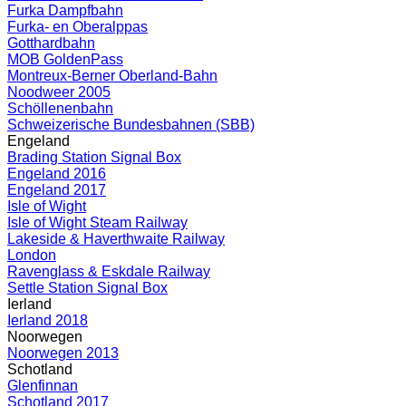
Furka Dampfbahn
Furka- en Oberalppas
Gotthardbahn
MOB GoldenPass
Montreux-Berner Oberland-Bahn
Noodweer 2005
Schöllenenbahn
Schweizerische Bundesbahnen (SBB)
Engeland
Brading Station Signal Box
Engeland 2016
Engeland 2017
Isle of Wight
Isle of Wight Steam Railway
Lakeside & Haverthwaite Railway
London
Ravenglass & Eskdale Railway
Settle Station Signal Box
Ierland
Ierland 2018
Noorwegen
Noorwegen 2013
Schotland
Glenfinnan
Schotland 2017