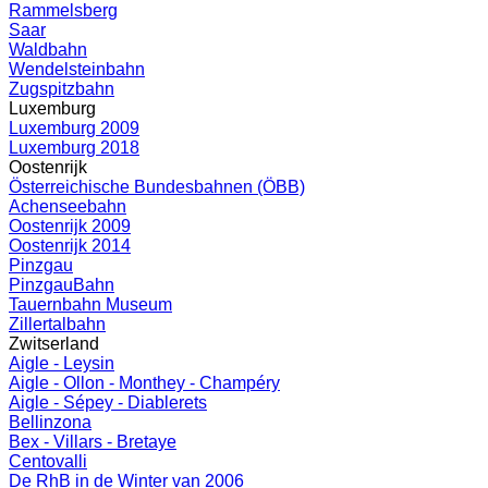
Rammelsberg
Saar
Waldbahn
Wendelsteinbahn
Zugspitzbahn
Luxemburg
Luxemburg 2009
Luxemburg 2018
Oostenrijk
Österreichische Bundesbahnen (ÖBB)
Achenseebahn
Oostenrijk 2009
Oostenrijk 2014
Pinzgau
PinzgauBahn
Tauernbahn Museum
Zillertalbahn
Zwitserland
Aigle - Leysin
Aigle - Ollon - Monthey - Champéry
Aigle - Sépey - Diablerets
Bellinzona
Bex - Villars - Bretaye
Centovalli
De RhB in de Winter van 2006