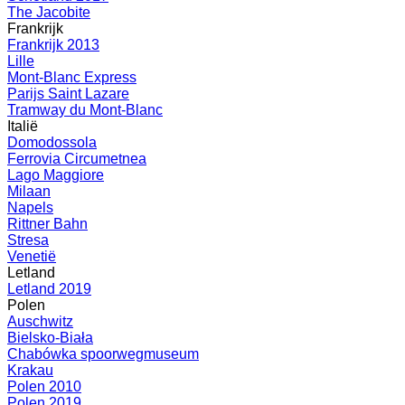
The Jacobite
Frankrijk
Frankrijk 2013
Lille
Mont-Blanc Express
Parijs Saint Lazare
Tramway du Mont-Blanc
Italië
Domodossola
Ferrovia Circumetnea
Lago Maggiore
Milaan
Napels
Rittner Bahn
Stresa
Venetië
Letland
Letland 2019
Polen
Auschwitz
Bielsko-Biała
Chabówka spoorwegmuseum
Krakau
Polen 2010
Polen 2019