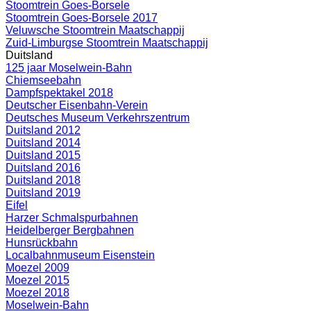
Stoomtrein Goes-Borsele
Stoomtrein Goes-Borsele 2017
Veluwsche Stoomtrein Maatschappij
Zuid-Limburgse Stoomtrein Maatschappij
Duitsland
125 jaar Moselwein-Bahn
Chiemseebahn
Dampfspektakel 2018
Deutscher Eisenbahn-Verein
Deutsches Museum Verkehrszentrum
Duitsland 2012
Duitsland 2014
Duitsland 2015
Duitsland 2016
Duitsland 2018
Duitsland 2019
Eifel
Harzer Schmalspurbahnen
Heidelberger Bergbahnen
Hunsrückbahn
Localbahnmuseum Eisenstein
Moezel 2009
Moezel 2015
Moezel 2018
Moselwein-Bahn