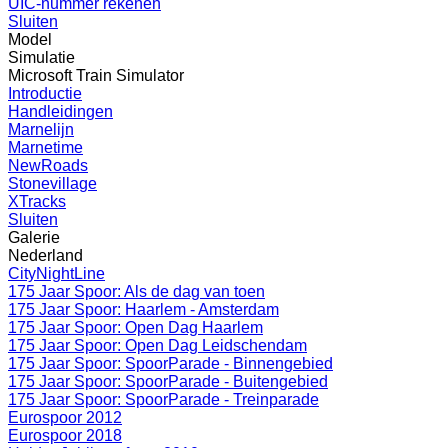
UIC-nummer rekenen
Sluiten
Model
Simulatie
Microsoft Train Simulator
Introductie
Handleidingen
Marnelijn
Marnetime
NewRoads
Stonevillage
XTracks
Sluiten
Galerie
Nederland
CityNightLine
175 Jaar Spoor: Als de dag van toen
175 Jaar Spoor: Haarlem - Amsterdam
175 Jaar Spoor: Open Dag Haarlem
175 Jaar Spoor: Open Dag Leidschendam
175 Jaar Spoor: SpoorParade - Binnengebied
175 Jaar Spoor: SpoorParade - Buitengebied
175 Jaar Spoor: SpoorParade - Treinparade
Eurospoor 2012
Eurospoor 2018