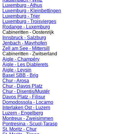
Luxemburg - Athus
Luxemburg - Kleinbettingen
Luxemburg - Trier
Luxemburg - Troisvierges
Rodange - Luxemburg
Cabineritten - Oostenrijk
Innsbruck - Salzburg
Jenbach - Mayrhofen
Zell am See - Mittersill
Cabineritten - Zwitserland
Aigle - Champéry
Aigle - Les Diablerets
Aigle - Leysin
Basel SBB - Brig
Chur - Arosa
Chur - Davos Platz
Chur - Disentis/Mustér
Davos Platz - Filisur
Domodossola - Locarno
Interlaken Ost - Luzern
Luzern - Engelberg
Montreux - Zweisimmen
Pontresina - Scuol-Tarasp
St. Moritz - Chur