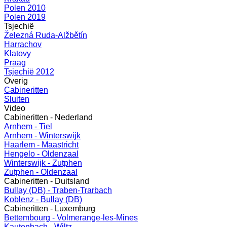
Polen 2010
Polen 2019
Tsjechië
Železná Ruda-Alžbětín
Harrachov
Klatovy
Praag
Tsjechië 2012
Overig
Cabineritten
Sluiten
Video
Cabineritten - Nederland
Arnhem - Tiel
Arnhem - Winterswijk
Haarlem - Maastricht
Hengelo - Oldenzaal
Winterswijk - Zutphen
Zutphen - Oldenzaal
Cabineritten - Duitsland
Bullay (DB) - Traben-Trarbach
Koblenz - Bullay (DB)
Cabineritten - Luxemburg
Bettembourg - Volmerange-les-Mines
Kautenbach - Wiltz