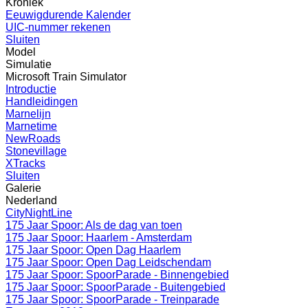
Kroniek
Eeuwigdurende Kalender
UIC-nummer rekenen
Sluiten
Model
Simulatie
Microsoft Train Simulator
Introductie
Handleidingen
Marnelijn
Marnetime
NewRoads
Stonevillage
XTracks
Sluiten
Galerie
Nederland
CityNightLine
175 Jaar Spoor: Als de dag van toen
175 Jaar Spoor: Haarlem - Amsterdam
175 Jaar Spoor: Open Dag Haarlem
175 Jaar Spoor: Open Dag Leidschendam
175 Jaar Spoor: SpoorParade - Binnengebied
175 Jaar Spoor: SpoorParade - Buitengebied
175 Jaar Spoor: SpoorParade - Treinparade