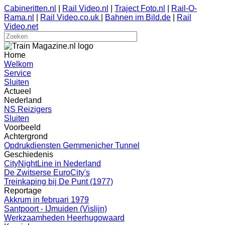
Cabineritten.nl
|
Rail Video.nl
|
Traject Foto.nl
|
Rail-O-
Rama.nl
|
Rail Video.co.uk
|
Bahnen im Bild.de
|
Rail
Video.net
Home
Welkom
Service
Sluiten
Actueel
Nederland
NS Reizigers
Sluiten
Voorbeeld
Achtergrond
Opdrukdiensten Gemmenicher Tunnel
Geschiedenis
CityNightLine in Nederland
De Zwitserse EuroCity's
Treinkaping bij De Punt (1977)
Reportage
Akkrum in februari 1979
Santpoort - IJmuiden (Vislijn)
Werkzaamheden Heerhugowaard