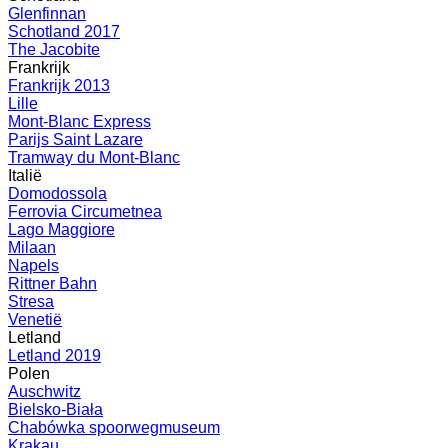
Glenfinnan
Schotland 2017
The Jacobite
Frankrijk
Frankrijk 2013
Lille
Mont-Blanc Express
Parijs Saint Lazare
Tramway du Mont-Blanc
Italië
Domodossola
Ferrovia Circumetnea
Lago Maggiore
Milaan
Napels
Rittner Bahn
Stresa
Venetië
Letland
Letland 2019
Polen
Auschwitz
Bielsko-Biała
Chabówka spoorwegmuseum
Krakau