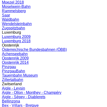
Moezel 2018
Moselwein-Bahn
Rammelsberg
Saar
Waldbahn
Wendelsteinbahn
Zugspitzbahn
Luxemburg
Luxemburg 2009
Luxemburg 2018
Oostenrijk
Österreichische Bundesbahnen (ÖBB)
Achenseebahn
Oostenrijk 2009
Oostenrijk 2014
Pinzgau
PinzgauBahn
Tauernbahn Museum
Zillertalbahn
Zwitserland
Aigle - Leysin
Aigle - Ollon - Monthey - Champéry
Aigle - Sépey - Diablerets
Bellinzona
Bex - Villars - Bretaye