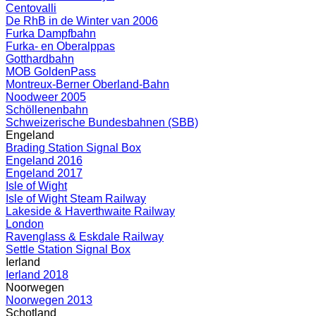
Centovalli
De RhB in de Winter van 2006
Furka Dampfbahn
Furka- en Oberalppas
Gotthardbahn
MOB GoldenPass
Montreux-Berner Oberland-Bahn
Noodweer 2005
Schöllenenbahn
Schweizerische Bundesbahnen (SBB)
Engeland
Brading Station Signal Box
Engeland 2016
Engeland 2017
Isle of Wight
Isle of Wight Steam Railway
Lakeside & Haverthwaite Railway
London
Ravenglass & Eskdale Railway
Settle Station Signal Box
Ierland
Ierland 2018
Noorwegen
Noorwegen 2013
Schotland