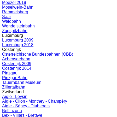
Moezel 2018
Moselwein-Bahn
Rammelsberg
Saar
Waldbahn
Wendelsteinbahn
Zugspitzbahn
Luxemburg
Luxemburg 2009
Luxemburg 2018
Oostenrijk
Österreichische Bundesbahnen (ÖBB)
Achenseebahn
Oostenrijk 2009
Oostenrijk 2014
Pinzgau
PinzgauBahn
Tauernbahn Museum
Zillertalbahn
Zwitserland
Aigle - Leysin
Aigle - Ollon - Monthey - Champéry
Aigle - Sépey - Diablerets
Bellinzona
Bex - Villars - Bretaye