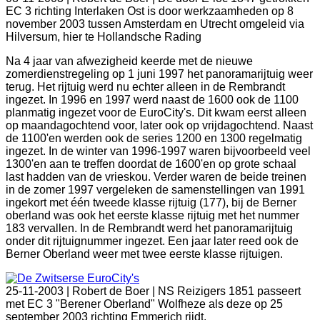
EC 3 richting Interlaken Ost is door werkzaamheden op 8
november 2003 tussen Amsterdam en Utrecht omgeleid via
Hilversum, hier te Hollandsche Rading
Na 4 jaar van afwezigheid keerde met de nieuwe
zomerdienstregeling op 1 juni 1997 het panoramarijtuig weer
terug. Het rijtuig werd nu echter alleen in de Rembrandt
ingezet. In 1996 en 1997 werd naast de 1600 ook de 1100
planmatig ingezet voor de EuroCity's. Dit kwam eerst alleen
op maandagochtend voor, later ook op vrijdagochtend. Naast
de 1100'en werden ook de series 1200 en 1300 regelmatig
ingezet. In de winter van 1996-1997 waren bijvoorbeeld veel
1300'en aan te treffen doordat de 1600'en op grote schaal
last hadden van de vrieskou. Verder waren de beide treinen
in de zomer 1997 vergeleken de samenstellingen van 1991
ingekort met één tweede klasse rijtuig (177), bij de Berner
oberland was ook het eerste klasse rijtuig met het nummer
183 vervallen. In de Rembrandt werd het panoramarijtuig
onder dit rijtuignummer ingezet. Een jaar later reed ook de
Berner Oberland weer met twee eerste klasse rijtuigen.
25-11-2003 |
Robert de Boer | NS Reizigers 1851 passeert
met EC 3 "Berener Oberland" Wolfheze als deze op 25
september 2003 richting Emmerich rijdt.