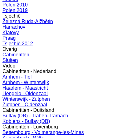
Polen 2010
Polen 2019
Tsjechië
Železná Ruda-Alžbětín
Harrachov
Klatovy
Praag
Tsjechië 2012
Overig
Cabineritten
Sluiten
Video
Cabineritten - Nederland
Arnhem - Tiel
Arnhem - Winterswijk
Haarlem - Maastricht
Hengelo - Oldenzaal
Winterswijk - Zutphen
Zutphen - Oldenzaal
Cabineritten - Duitsland
Bullay (DB) - Traben-Trarbach
Koblenz - Bullay (DB)
Cabineritten - Luxemburg
Bettembourg - Volmerange-les-Mines
Kautenbach - Wiltz