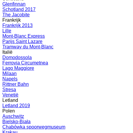
Glenfinnan
Schotland 2017
The Jacobite
Frankrijk
Frankrijk 2013
Lille
Mont-Blanc Express
Parijs Saint Lazare
Tramway du Mont-Blanc
Italië
Domodossola
Ferrovia Circumetnea
Lago Maggiore
Milaan
Napels
Rittner Bahn
Stresa
Venetië
Letland
Letland 2019
Polen
Auschwitz
Bielsko-Biała
Chabówka spoorwegmuseum
Krakau