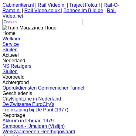
Cabineritten.nl
|
Rail Video.nl
|
Traject Foto.nl
|
Rail-O-
Rama.nl
|
Rail Video.co.uk
|
Bahnen im Bild.de
|
Rail
Video.net
Home
Welkom
Service
Sluiten
Actueel
Nederland
NS Reizigers
Sluiten
Voorbeeld
Achtergrond
Opdrukdiensten Gemmenicher Tunnel
Geschiedenis
CityNightLine in Nederland
De Zwitserse EuroCity's
Treinkaping bij De Punt (1977)
Reportage
Akkrum in februari 1979
Santpoort - IJmuiden (Vislijn)
Werkzaamheden Heerhugowaard