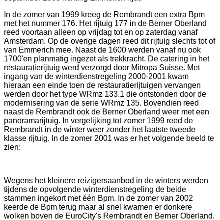
In de zomer van 1999 kreeg de Rembrandt een extra Bpm
met het nummer 176. Het rijtuig 177 in de Berner Oberland
reed voortaan alleen op vrijdag tot en op zaterdag vanaf
Amsterdam. Op de overige dagen reed dit rijtuig slechts tot of
van Emmerich mee. Naast de 1600 werden vanaf nu ook
1700'en planmatig ingezet als trekkracht. De catering in het
restauratierijtuig werd verzorgd door Mitropa Suisse. Met
ingang van de winterdienstregeling 2000-2001 kwam
hieraan een einde toen de restauratierijtuigen vervangen
werden door het type WRmz 133.1 die ontstonden door de
modernisering van de serie WRmz 135. Bovendien reed
naast de Rembrandt ook de Berner Oberland weer met een
panoramarijtuig. In vergelijking tot zomer 1999 reed de
Rembrandt in de winter weer zonder het laatste tweede
klasse rijtuig. In de zomer 2001 was er het volgende beeld te
zien:
Wegens het kleinere reizigersaanbod in de winters werden
tijdens de opvolgende winterdienstregeling de beide
stammen ingekort met één Bpm. In de zomer van 2002
keerde de Bpm terug maar al snel kwamen er donkere
wolken boven de EuroCity's Rembrandt en Berner Oberland.