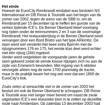
Het einde
Hoewel de EuroCity Rembrandt rendabel was besloten NS
Internationaal en DB Reise & Touristik aan het begin van de
zomer van 2002, tegen de wens van de SBB in, om de
Rembrandt per 15 december op te heffen ten gunste van de
verlies lijdende ICE's. De Berner Oberland bleef voorlopig
nog rijden onder de treinnummers 2 en 3 van de voormalige
Rembrandt. Het restauratierijtuig in de Berner Oberland werd
vervangen door een Bord Bistro van het type ARkimbz. De
stam werd wel versterkt met twee extra Bpm'en met de
rijtuignummers 176 en 175, het eerste klas deel werd echter
met één rijtuig (184) ingekort.
Verder werd vergeleken de voorgaande jaren de gehele
stam gekeerd zodat de eerste klasse rijtuigen zich nu aan de
zijde van Emmerich bevonden. Met ingang van 6 oktober
verzorgde alleen nog de serie 1700 planmatig de tractie,
maar in de praktijk kwam het nog wel voor dat een 1800 de
EuroCity's trok.
Zoals velen al verwachtte viel in de zomer van 2003 het
besluit om ook de Berner Oberland te schrappen. DB Reise
& Touristik was niet langer meer bereid om naast de zwak
uitgelasten ICE's een klassieke trein in te zetten op dezelfde
route naar Amsterdam. Op zaterdag 13 december 2003 had