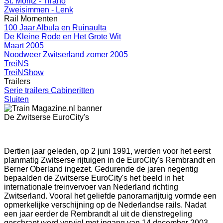
St. Moritz - Tirano
Zweisimmen - Lenk
Rail Momenten
100 Jaar Albula en Ruinaulta
De Kleine Rode en Het Grote Wit
Maart 2005
Noodweer Zwitserland zomer 2005
TreiNS
TreiNShow
Trailers
Serie trailers Cabineritten
Sluiten
De Zwitserse EuroCity's
Dertien jaar geleden, op 2 juni 1991, werden voor het eerst
planmatig Zwitserse rijtuigen in de EuroCity's Rembrandt en
Berner Oberland ingezet. Gedurende de jaren negentig
bepaalden de Zwitserse EuroCity's het beeld in het
internationale treinvervoer van Nederland richting
Zwitserland. Vooral het geliefde panoramarijtuig vormde een
opmerkelijke verschijning op de Nederlandse rails. Nadat
een jaar eerder de Rembrandt al uit de dienstregeling
geschrapt werd verviel met ingang van 14 december 2003