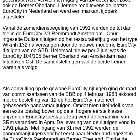
ook de Berner Oberland. Hiermee reed tevens de laatste
EuroCity in Nederland en werd een markant tijdperk
afgesloten.
Vanaf de zomerdienstregeling van 1991 werden de tot dan
toe in de EuroCity 2/3 Rembrandt Amsterdam - Chur
ingezette Duitse rijtuigen op het restauratierijtuig van het type
WRmh 132 na vervangen door de nieuwe moderne EuroCity
rijtuigen van de SBB. Helemaal nieuw per 2 juni was de
EuroCity 104/105 Berner Oberland van Amsterdam naar
Interlaken Ost. De samenstellingen van de beide treinen
waren als volgt:
Als aanvulling op de gewone EuroCity-rijtuigen ging de raad
van commissarissen van de SBB op 4 februari 1988 akkoord
met de bestelling van 12 op het EuroCity materieel
gebaseerde panoramarijtuigen. Omdat men uiteindelijk van
een extra toeslag boven op de al hogere eerste klasse
prijzen en EuroCity toeslag af zag werd de benaming van
SRm veranderd in Apm. De levering van de rijtuigen vond in
1991 plaats. Met ingang van 31 mei 1992 werden de
panoramarijtuigen voor het eerst naar Nederland ingezet in
de EuroCity's Rembrandt en Berner Oberland. Omdat de