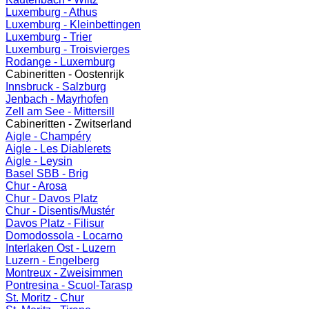
Luxemburg - Athus
Luxemburg - Kleinbettingen
Luxemburg - Trier
Luxemburg - Troisvierges
Rodange - Luxemburg
Cabineritten - Oostenrijk
Innsbruck - Salzburg
Jenbach - Mayrhofen
Zell am See - Mittersill
Cabineritten - Zwitserland
Aigle - Champéry
Aigle - Les Diablerets
Aigle - Leysin
Basel SBB - Brig
Chur - Arosa
Chur - Davos Platz
Chur - Disentis/Mustér
Davos Platz - Filisur
Domodossola - Locarno
Interlaken Ost - Luzern
Luzern - Engelberg
Montreux - Zweisimmen
Pontresina - Scuol-Tarasp
St. Moritz - Chur