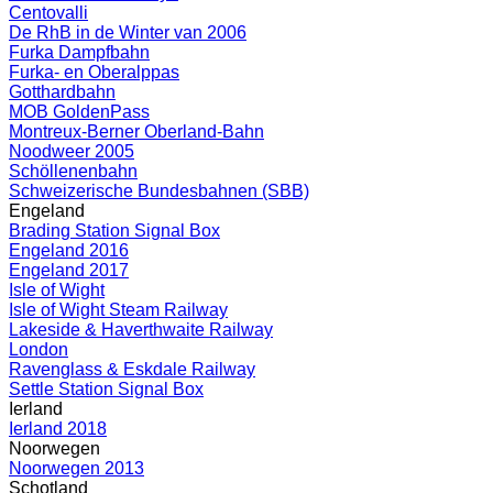
Centovalli
De RhB in de Winter van 2006
Furka Dampfbahn
Furka- en Oberalppas
Gotthardbahn
MOB GoldenPass
Montreux-Berner Oberland-Bahn
Noodweer 2005
Schöllenenbahn
Schweizerische Bundesbahnen (SBB)
Engeland
Brading Station Signal Box
Engeland 2016
Engeland 2017
Isle of Wight
Isle of Wight Steam Railway
Lakeside & Haverthwaite Railway
London
Ravenglass & Eskdale Railway
Settle Station Signal Box
Ierland
Ierland 2018
Noorwegen
Noorwegen 2013
Schotland