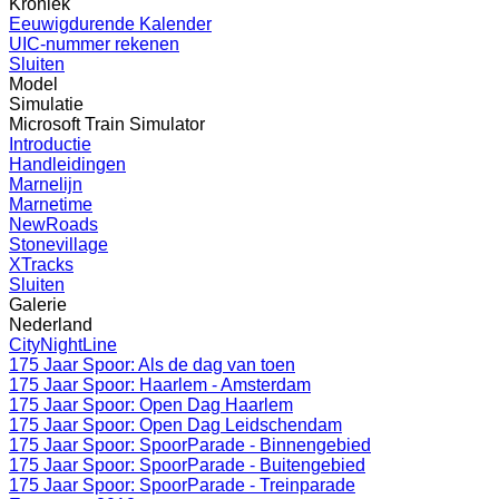
Kroniek
Eeuwigdurende Kalender
UIC-nummer rekenen
Sluiten
Model
Simulatie
Microsoft Train Simulator
Introductie
Handleidingen
Marnelijn
Marnetime
NewRoads
Stonevillage
XTracks
Sluiten
Galerie
Nederland
CityNightLine
175 Jaar Spoor: Als de dag van toen
175 Jaar Spoor: Haarlem - Amsterdam
175 Jaar Spoor: Open Dag Haarlem
175 Jaar Spoor: Open Dag Leidschendam
175 Jaar Spoor: SpoorParade - Binnengebied
175 Jaar Spoor: SpoorParade - Buitengebied
175 Jaar Spoor: SpoorParade - Treinparade