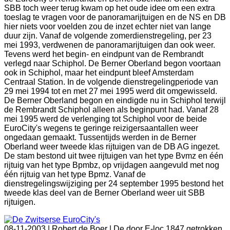
SBB toch weer terug kwam op het oude idee om een extra
toeslag te vragen voor de panoramarijtuigen en de NS en DB
hier niets voor voelden zou de inzet echter niet van lange
duur zijn. Vanaf de volgende zomerdienstregeling, per 23
mei 1993, verdwenen de panoramarijtuigen dan ook weer.
Tevens werd het begin- en eindpunt van de Rembrandt
verlegd naar Schiphol. De Berner Oberland begon voortaan
ook in Schiphol, maar het eindpunt bleef Amsterdam
Centraal Station. In de volgende dienstregelingperiode van
29 mei 1994 tot en met 27 mei 1995 werd dit omgewisseld.
De Berner Oberland begon en eindigde nu in Schiphol terwijl
de Rembrandt Schiphol alleen als beginpunt had. Vanaf 28
mei 1995 werd de verlenging tot Schiphol voor de beide
EuroCity's wegens te geringe reizigersaantallen weer
ongedaan gemaakt. Tussentijds werden in de Berner
Oberland weer tweede klas rijtuigen van de DB AG ingezet.
De stam bestond uit twee rijtuigen van het type Bvmz en één
rijtuig van het type Bpmbz, op vrijdagen aangevuld met nog
één rijtuig van het type Bpmz. Vanaf de
dienstregelingswijziging per 24 september 1995 bestond het
tweede klas deel van de Berner Oberland weer uit SBB
rijtuigen.
08-11-2003 |
Robert de Boer | De door E-loc 1847 getrokken